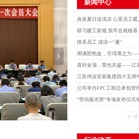
新闻
中心
炎炎夏日送清凉 心系员工暖
研习建工新规 筑牢合规根基
情系员工 清凉一“夏”
用满腔热血，尽绵薄之力——
넲
江苏伟业安装集团四十五周
公司举办EPC工程总承包管
“劳动最光荣”专场发布仪式
上一页