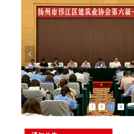
넳
1
2
3
4