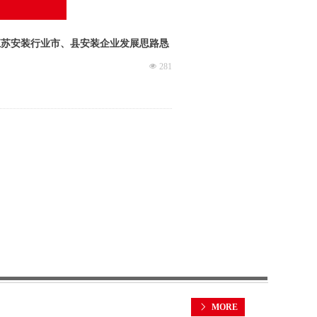
江苏安装行业市、县安装企业发展思路恳
넶
281
ꁕ
MORE